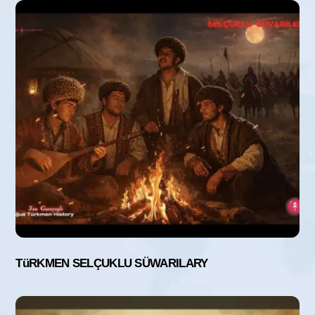
TüRKMEN SELÇUKLU SÜWARILARY