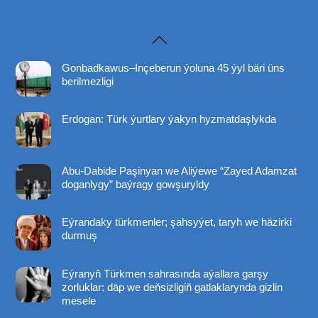
Back
To
Gonbadkawus–Inçeberun ýoluna 45 ýyl bäri üns
Top
berilmezligi
Erdogan: Türk ýurtlary ýakyn hyzmatdaşlykda
Abu-Dabide Paşinyan we Aliýewe “Zayed Adamzat
doganlygy” baýragy gowşuryldy
Eýrandaky türkmenler; şahsyýet, taryh we häzirki
durmuş
Eýranyň Türkmen sahrasında aýallara garşy
zorluklar: däp we deňsizligiň gatlaklarynda gizlin
mesele