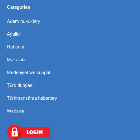
Categories
Adam hukuklary
Aýallar
Habarlar
Makalalar
Medeniýet we sungat
Türk dünýäsi
Türkmensähra habarlary
Wideolar