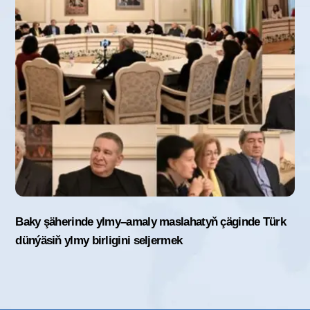
Baky şäherinde ylmy–amaly maslahatyň çäginde Türk
dünýäsiň ylmy birligini seljermek