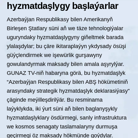
hyzmatdaşlygy başlaýarlar
Azerbaýjan Respublikasy bilen Amerikanyň
Birleşen Ştatlary süni aň we täze tehnologiýalar
uguryndaky hyzmatdaşlygyny giňeltmek barada
ylalaşdylar; bu çäre ikitaraplaýyn ykdysady ösüşi
güýçlendirmek we işewürlik gurşawyny
gowulandyrmak maksady bilen amala aşyrylýar.
GUNAZ TV-niň habaryna görä, bu hyzmatdaşlyk
“Azerbaýjan Respublikasy bilen ABŞ hökümetiniň
arasyndaky strategik hyzmatdaşlyk deklarasiýasy”
çäginde meýilleşdirilýär. Bu resminama
laýyklykda, iki ýurt süni aň bilen baglanyşykly
hyzmatdaşlyklary ösdürmegi, sanly infrastruktura
we kosmos senagaty taslamalaryny durmuşa
geçirmegi öz maksady hökmünde goýdylar.