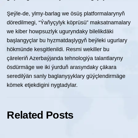
Şeýle-de, ylmy-barlag we ösüş platformalarynyň
döredilmegi, “Ýaňyçylyk köprüsü” maksatnamalary
we kiber howpsuzlyk uguryndaky bilelikdäki
başlangyçlar bu hyzmatdaşlygyň beýleki ugurlary
hökmünde kesgitlenildi. Resmi wekiller bu
çäreleriň Azerbaýjanda tehnologiýa talantlaryny
ösdürmäge we iki ýurduň arasyndaky çäkara
seredilýän sanly baglanyşyklary güýçlendirmäge
kömek etjekdigini nygtadylar.
Related Posts