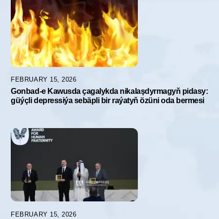
FEBRUARY 15, 2026
Gonbad-e Kawusda çagalykda nikalaşdyrmagyň pidasy:
güýçli depressiýa sebäpli bir raýatyň özüni oda bermesi
FEBRUARY 15, 2026