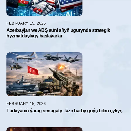
FEBRUARY 15, 2026
Azerbaýjan we ABŞ süni aňyň ugurynda strategik
hyzmatdaşlygy başlaýarlar
FEBRUARY 15, 2026
Türkiýäniň ýarag senagaty: täze harby güýç bilen çykyş