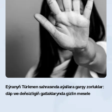
Eýranyň Türkmen sahrasında aýallara garşy zorluklar:
däp we deňsizligiň gatlaklarynda gizlin mesele