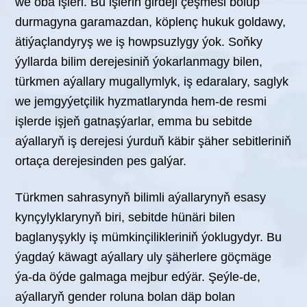
we oba işleri. Bu işleriň girdeji çeşmesi bolup
durmagyna garamazdan, köplenç hukuk goldawy,
ätiýaçlandyryş we iş howpsuzlygy ýok. Soňky
ýyllarda bilim derejesiniň ýokarlanmagy bilen,
türkmen aýallary mugallymlyk, iş edaralary, saglyk
we jemgyýetçilik hyzmatlarynda hem-de resmi
işlerde işjeň gatnaşýarlar, emma bu sebitde
aýallaryň iş derejesi ýurduň käbir şäher sebitleriniň
ortaça derejesinden pes galýar.
Türkmen sahrasynyň bilimli aýallarynyň esasy
kynçylyklarynyň biri, sebitde hünäri bilen
baglanyşykly iş mümkinçilikleriniň ýoklugydyr. Bu
ýagdaý käwagt aýallary uly şäherlere göçmäge
ýa-da öýde galmaga mejbur edýär. Şeýle-de,
aýallaryň gender roluna bolan däp bolan