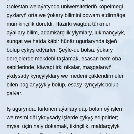
Golestan welaýatynda uniwersitetleriň köpelmegi
gyzlaryň orta we ýokary bilimini dowam etdirmäge
mümkinçilik döretdi. Häzirki wagtda türkmen
aýallary bilim, adamkärçilik ylymlary, lukmançylyk,
sungat we hatda käbir hünär ugurlarynda işjeň
bolup çykyş edýärler. Şeýle-de bolsa, ýokary
derejelerde mekdebi taşlamak, esasan hem oba
sebitlerinde, käwagt irki nikalar, maşgalanyň
ykdysady kynçylyklary we medeni çäklendirmeler
bilen baglanyşykly bolup, esasy kynçylyk bolup
galýar.
Iş ugurynda, türkmen aýallary däp bolan öý işleri
we resmi däl ykdysady işlerde çykyş edipdirler;
mysal üçin haly dokamak, tikinçilik, maldarçylyk