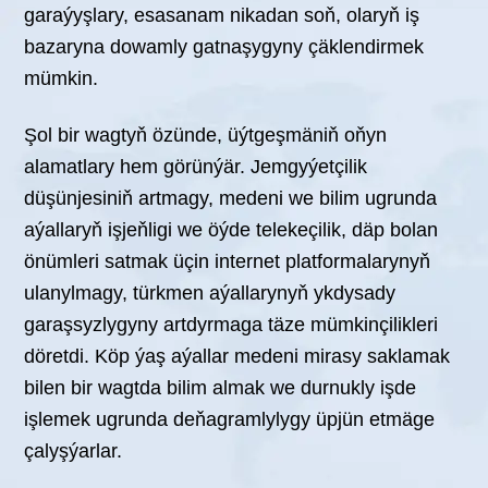
garaýyşlary, esasanam nikadan soň, olaryň iş
bazaryna dowamly gatnaşygyny çäklendirmek
mümkin.
Şol bir wagtyň özünde, üýtgeşmäniň oňyn
alamatlary hem görünýär. Jemgyýetçilik
düşünjesiniň artmagy, medeni we bilim ugrunda
aýallaryň işjeňligi we öýde telekeçilik, däp bolan
önümleri satmak üçin internet platformalarynyň
ulanylmagy, türkmen aýallarynyň ykdysady
garaşsyzlygyny artdyrmaga täze mümkinçilikleri
döretdi. Köp ýaş aýallar medeni mirasy saklamak
bilen bir wagtda bilim almak we durnukly işde
işlemek ugrunda deňagramlylygy üpjün etmäge
çalyşýarlar.