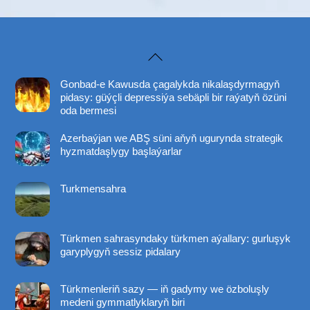
Back
To
Gonbad-e Kawusda çagalykda nikalaşdyrmagyň
Top
pidasy: güýçli depressiýa sebäpli bir raýatyň özüni
oda bermesi
Azerbaýjan we ABŞ süni aňyň ugurynda strategik
hyzmatdaşlygy başlaýarlar
Turkmensahra
Türkmen sahrasyndaky türkmen aýallary: gurluşyk
garyplygyň sessiz pidalary
Türkmenleriň sazy — iň gadymy we özboluşly
medeni gymmatlyklaryň biri