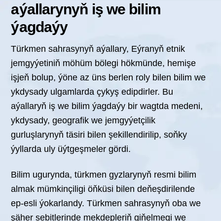
aýallarynyň iş we bilim
ýagdaýy
Türkmen sahrasynyň aýallary, Eýranyň etnik
jemgyýetiniň möhüm bölegi hökmünde, hemişe
işjeň bolup, ýöne az üns berlen roly bilen bilim we
ykdysady ulgamlarda çykyş edipdirler. Bu
aýallaryň iş we bilim ýagdaýy bir wagtda medeni,
ykdysady, geografik we jemgyýetçilik
gurluşlarynyň täsiri bilen şekillendirilip, soňky
ýyllarda uly üýtgeşmeler gördi.
Bilim ugurynda, türkmen gyzlarynyň resmi bilim
almak mümkinçiligi öňküsi bilen deňeşdirilende
ep-esli ýokarlandy. Türkmen sahrasynyň oba we
şäher sebitlerinde mekdepleriň giňelmegi we