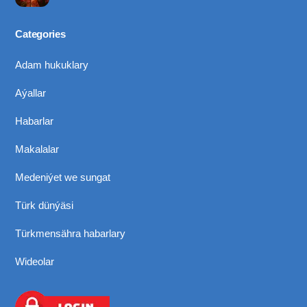
Categories
Adam hukuklary
Aýallar
Habarlar
Makalalar
Medeniýet we sungat
Türk dünýäsi
Türkmensähra habarlary
Wideolar