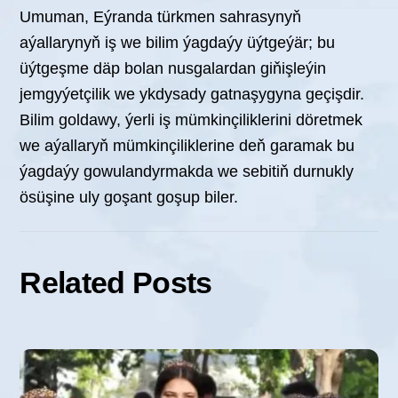
Umuman, Eýranda türkmen sahrasynyň
aýallarynyň iş we bilim ýagdaýy üýtgeýär; bu
üýtgeşme däp bolan nusgalardan giňişleýin
jemgyýetçilik we ykdysady gatnaşygyna geçişdir.
Bilim goldawy, ýerli iş mümkinçiliklerini döretmek
we aýallaryň mümkinçiliklerine deň garamak bu
ýagdaýy gowulandyrmakda we sebitiň durnukly
ösüşine uly goşant goşup biler.
Related Posts