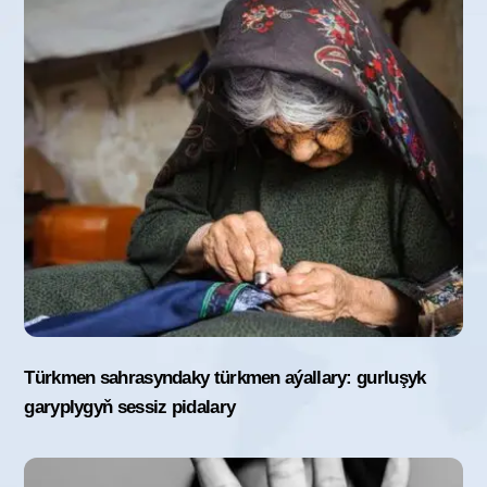
Türkmen sahrasyndaky türkmen aýallary: gurluşyk
garyplygyň sessiz pidalary