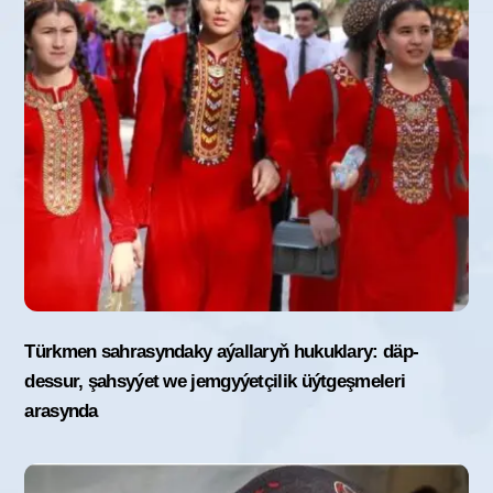
Türkmen sahrasyndaky aýallaryň hukuklary: däp-
dessur, şahsyýet we jemgyýetçilik üýtgeşmeleri
arasynda