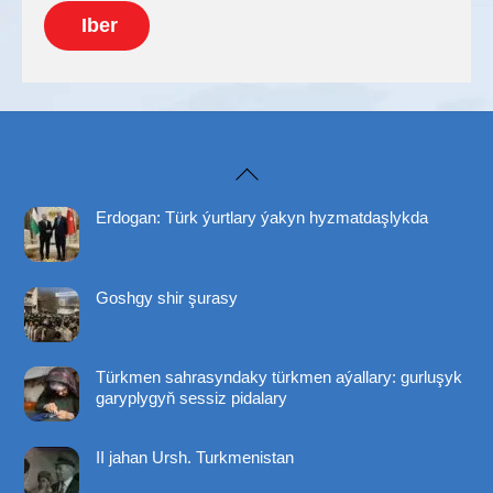
Iber
Back
To
Erdogan: Türk ýurtlary ýakyn hyzmatdaşlykda
Top
Goshgy shir şurasy
Türkmen sahrasyndaky türkmen aýallary: gurluşyk
garyplygyň sessiz pidalary
II jahan Ursh. Turkmenistan