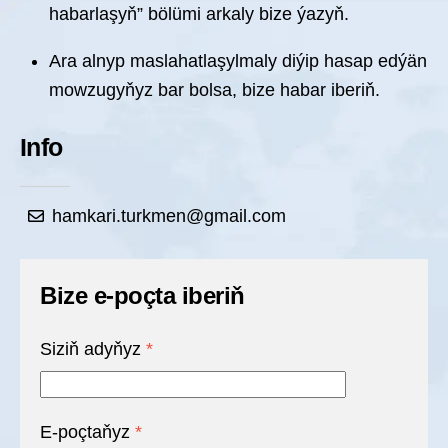
habarlaşyň” bölümi arkaly bize ýazyň.
Ara alnyp maslahatlaşylmaly diýip hasap edýän
mowzugyňyz bar bolsa, bize habar iberiň.
Info
hamkari.turkmen@gmail.com
Bize e-poçta iberiň
Siziň adyňyz
*
E-poçtaňyz
*