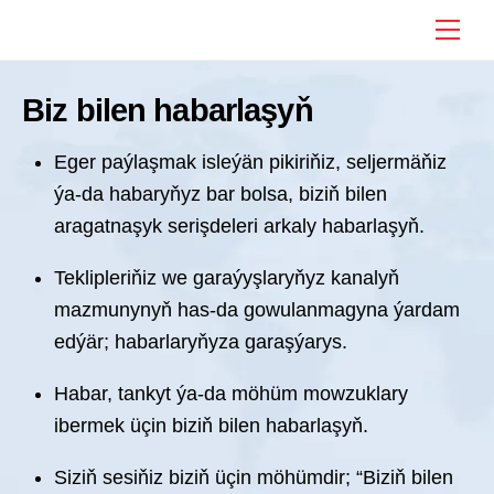
Skip
Me
to
content
Biz bilen habarlaşyň
Eger paýlaşmak isleýän pikiriňiz, seljermäňiz
ýa-da habaryňyz bar bolsa, biziň bilen
aragatnaşyk serişdeleri arkaly habarlaşyň.
Teklipleriňiz we garaýyşlaryňyz kanalyň
mazmunynyň has-da gowulanmagyna ýardam
edýär; habarlaryňyza garaşýarys.
Habar, tankyt ýa-da möhüm mowzuklary
ibermek üçin biziň bilen habarlaşyň.
Siziň sesiňiz biziň üçin möhümdir; “Biziň bilen