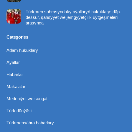
Türkmen sahrasyndaky aýallaryň hukuklary: däp-
dessur, şahsyýet we jemgyýetçilik üýtgeşmeleri
arasynda
Categories
Adam hukuklary
Aýallar
Habarlar
Makalalar
Medeniýet we sungat
Türk dünýäsi
Türkmensähra habarlary