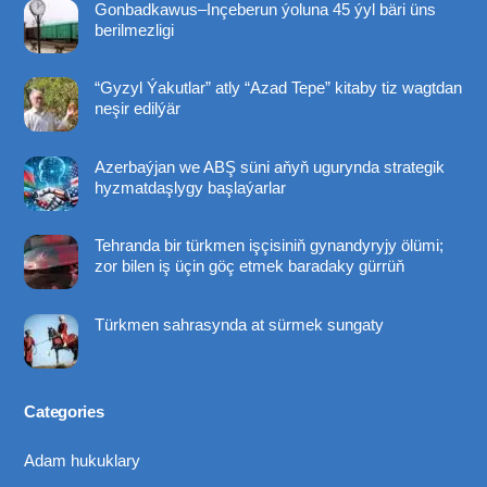
Gonbadkawus–Inçeberun ýoluna 45 ýyl bäri üns
Top
berilmezligi
“Gyzyl Ýakutlar” atly “Azad Tepe” kitaby tiz wagtdan
neşir edilýär
Azerbaýjan we ABŞ süni aňyň ugurynda strategik
hyzmatdaşlygy başlaýarlar
Tehranda bir türkmen işçisiniň gynandyryjy ölümi;
zor bilen iş üçin göç etmek baradaky gürrüň
Türkmen sahrasynda at sürmek sungaty
Categories
Adam hukuklary