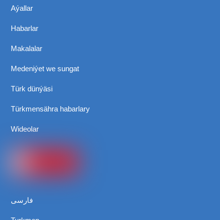
Aýallar
Habarlar
Makalalar
Medeniýet we sungat
Türk dünýäsi
Türkmensähra habarlary
Wideolar
فارسی