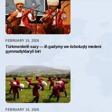
FEBRUARY 15, 2026
Türkmenleriň sazy — iň gadymy we özboluşly medeni
gymmatlyklaryň biri
FEBRUARY 15, 2026