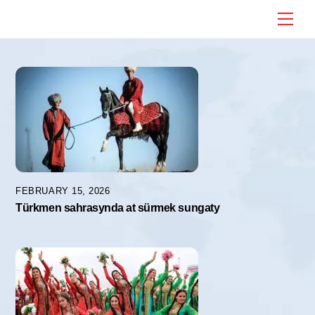
Skip
Me
to
content
FEBRUARY 15, 2026
Türkmen sahrasynda at sürmek sungaty