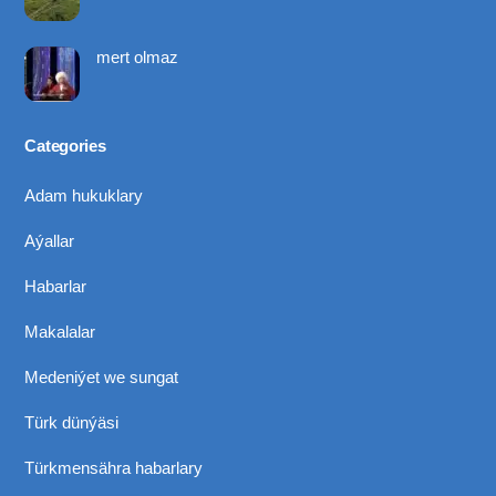
mert olmaz
Categories
Adam hukuklary
Aýallar
Habarlar
Makalalar
Medeniýet we sungat
Türk dünýäsi
Türkmensähra habarlary