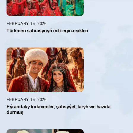
FEBRUARY 15, 2026
Türkmen sahrasynyň milli egin-eşikleri
FEBRUARY 15, 2026
Eýrandaky türkmenler; şahsyýet, taryh we häzirki
durmuş