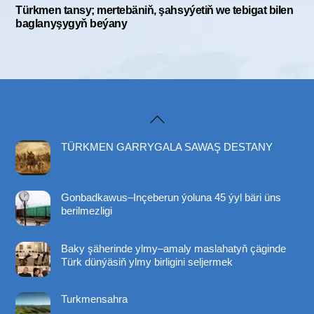
Türkmen tansy; mertebäniň, şahsyýetiň we tebigat bilen
baglanyşygyň beýany
Back
To
TÜRKMEN GARRYGALA SAWAŞ DESTANY
Top
Gonbadkawus–Inçeberun ýoluna 45 ýyl bäri üns
berilmezligi
Baky şäherinde ylmy–amaly maslahatyň çäginde
Türk dünýäsiň ylmy birligini seljermek
Turkmensahra