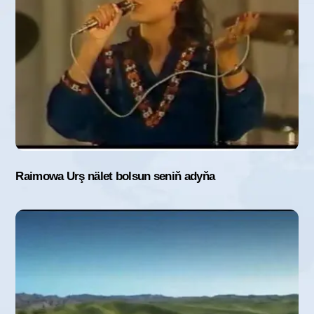
Raimowa Urş nälet bolsun seniň adyňa