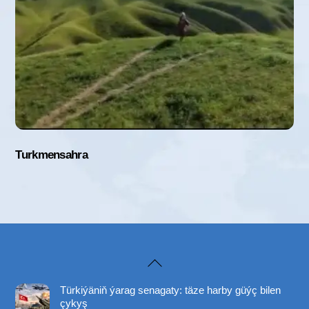
Turkmensahra
Back
To
Türkiýäniň ýarag senagaty: täze harby güýç bilen
Top
çykyş