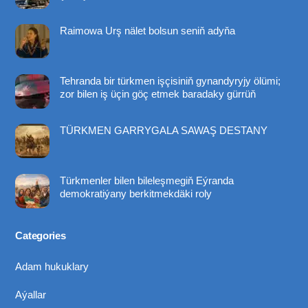
Raimowa Urş nälet bolsun seniň adyňa
Tehranda bir türkmen işçisiniň gynandyryjy ölümi;
zor bilen iş üçin göç etmek baradaky gürrüň
TÜRKMEN GARRYGALA SAWAŞ DESTANY
Türkmenler bilen bileleşmegiň Eýranda
demokratiýany berkitmekdäki roly
Categories
Adam hukuklary
Aýallar