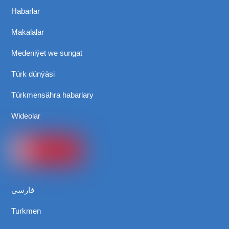
Habarlar
Makalalar
Medeniýet we sungat
Türk dünýäsi
Türkmensähra habarlary
Wideolar
فارسی
Turkmen