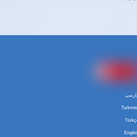
ارسی
Turkme
Türkç
Englis