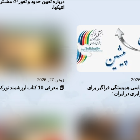
درباره تعيين حدود و ثغور￼ مشـتر
اتنيكها،
ژوئن 27, 2026
اسی همبستگی فراگیر برای
📕 معرفی 10 کتاب ارزشمند تورکی 📕
ابری در ایران :