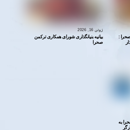
ژوئن 16, 2026
حرا :
بیانیه بنیانگذاری شورای همكارى تركمن
ار
صحرا
را به
رگر