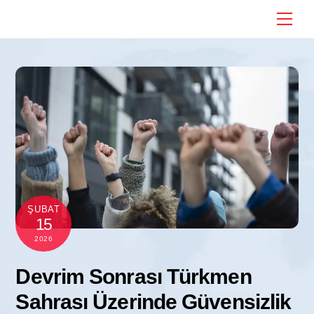
Skip
Me
to
content
ŞUBAT
15
2026
Devrim Sonrası Türkmen
Sahrası Üzerinde Güvensizlik