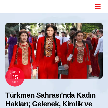
Skip
Me
to
content
ŞUBAT
15
2026
Türkmen Sahrası’nda Kadın
Hakları; Gelenek, Kimlik ve