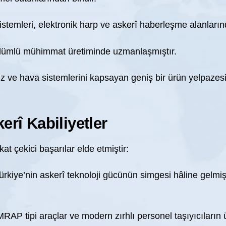
stemleri, elektronik harp ve askerî haberleşme alanların
üdümlü mühimmat üretiminde uzmanlaşmıştır.
z ve hava sistemlerini kapsayan geniş bir ürün yelpazesin
rî Kabiliyetler
at çekici başarılar elde etmiştir:
Türkiye’nin askerî teknoloji gücünün simgesi hâline gelmiş
MRAP tipi araçlar ve modern zırhlı personel taşıyıcıların ü