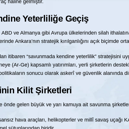
aç hâline gelmiştir.
ine Yeterliliğe Geçiş
le ABD ve Almanya gibi Avrupa ülkelerinden silah ithalatın
erinde Ankara’nın stratejik kırılganlığını açık biçimde or
dan itibaren “savunmada kendine yeterlilik” stratejisini
rmeye (Ar-Ge) kapsamlı yatırımları, yerli şirketlerin deste
politikaların sonucu olarak askerî ve güvenlik alanında d
n Kilit Şirketleri
de önde gelen büyük ve yarı kamuya ait savunma şirketl
ansız hava araçları, helikopterler ve millî savaş uçağı 
mel sütunlarından biridir.