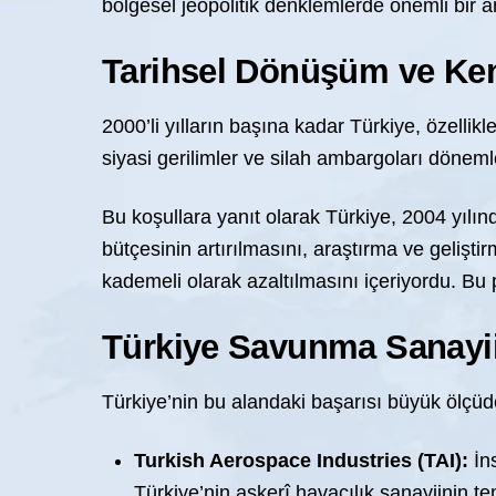
bölgesel jeopolitik denklemlerde önemli bir ar
Tarihsel Dönüşüm ve Kend
2000’li yılların başına kadar Türkiye, özellik
siyasi gerilimler ve silah ambargoları döneml
Bu koşullara yanıt olarak Türkiye, 2004 yılın
bütçesinin artırılmasını, araştırma ve gelişti
kademeli olarak azaltılmasını içeriyordu. Bu 
Türkiye Savunma Sanayiini
Türkiye’nin bu alandaki başarısı büyük ölçü
Turkish Aerospace Industries (TAI):
İns
Türkiye’nin askerî havacılık sanayiinin te