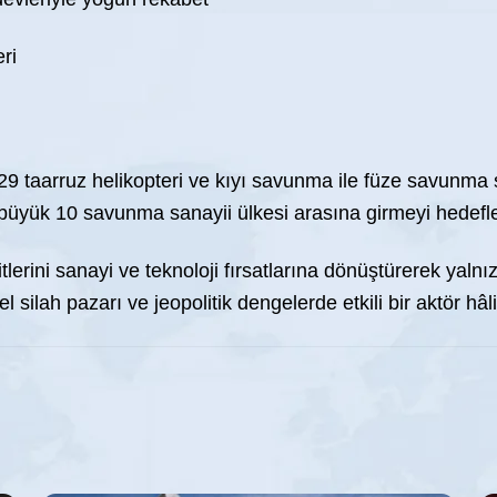
eri
 taarruz helikopteri ve kıyı savunma ile füze savunma sist
büyük 10 savunma sanayii ülkesi arasına girmeyi hedefl
tlerini sanayi ve teknoloji fırsatlarına dönüştürerek yal
ilah pazarı ve jeopolitik dengelerde etkili bir aktör hâli