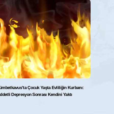
ümbetkavus’ta Çocuk Yaşta Evliliğin Kurbanı:
ddetli Depresyon Sonrası Kendini Yaktı