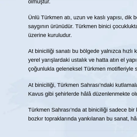
olmuştur.
Ünlü Türkmen atı, uzun ve kaslı yapısı, dik 
saygının ürünüdür. Türkmen binici çocukluktan
üzerine kuruludur.
At biniciliği sanatı bu bölgede yalnızca hızlı
yerel yarışlardaki ustalık ve hatta atın el yap
çoğunlukla geleneksel Türkmen motifleriyle sü
At biniciliği, Türkmen Sahrası’ndaki kutlamala
Kavus gibi şehirlerde hâlâ düzenlenmekte olu
Türkmen Sahrası’nda at biniciliği sadece bir b
bozkır topraklarında yankılanan bu sanat, hâl