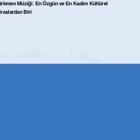
ürkmen Müziği: En Özgün ve En Kadim Kültürel
raslardan Biri