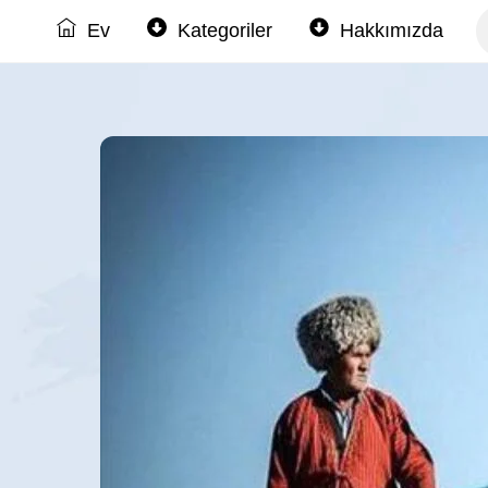
Skip
Ev
Kategoriler
Hakkımızda
to
Türkmen Sahra Haberleri
content