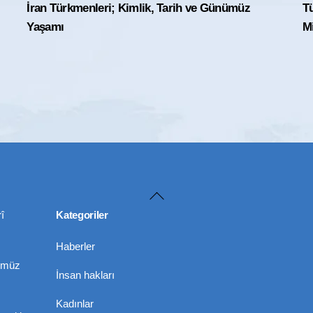
İran Türkmenleri; Kimlik, Tarih ve Günümüz
T
Yaşamı
Mi
Back
To
î
Kategoriler
Top
Haberler
nümüz
İnsan hakları
Kadınlar