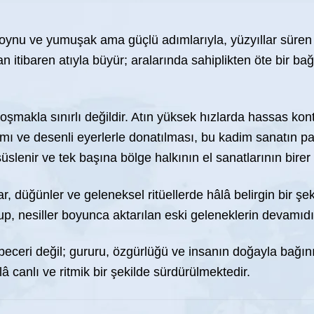
boynu ve yumuşak ama güçlü adımlarıyla, yüzyıllar süren 
 itibaren atıyla büyür; aralarında sahiplikten öte bir bağ
 koşmakla sınırlı değildir. Atın yüksek hızlarda hassas kon
ımı ve desenli eyerlerle donatılması, bu kadim sanatın parç
slenir ve tek başına bölge halkının el sanatlarının birer
r, düğünler ve geleneksel ritüellerde hâlâ belirgin bir şek
p, nesiller boyunca aktarılan eski geleneklerin devamıdı
eceri değil; gururu, özgürlüğü ve insanın doğayla bağını i
â canlı ve ritmik bir şekilde sürdürülmektedir.