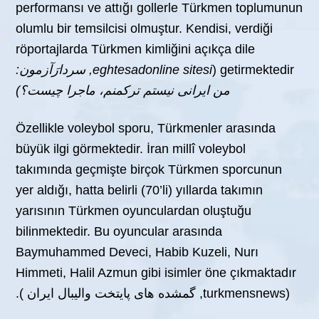
performansı ve attığı gollerle Türkmen toplumunun
olumlu bir temsilcisi olmuştur. Kendisi, verdiği
röportajlarda Türkmen kimliğini açıkça dile
getirmektedir (
eghtesadonline sitesi,
سردارَآزمون:
من ایرانی نیستم ترکمنم، ماجرا چیست؟
)
Özellikle voleybol sporu, Türkmenler arasında
büyük ilgi görmektedir. İran millî voleybol
takımında geçmişte birçok Türkmen sporcunun
yer aldığı, hatta belirli (70’li) yıllarda takımın
yarısının Türkmen oyunculardan oluştuğu
bilinmektedir. Bu oyuncular arasında
Baymuhammed Deveci, Habib Kuzeli, Nurı
Himmeti, Halil Azmun gibi isimler öne çıkmaktadır
(turkmensnews, گمشده های پایتخت والیبال ایران ).