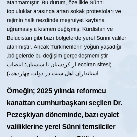
atanmamıştır. Bu durum, özellikle Sünni
topluluklar arasında artan sokak protestoları ve
rejimin halk nezdinde meşruiyet kaybına
uğramasıyla kısmen değişmiş; Kürdistan ve
Belucistan gibi bazı bölgelerde yerel Sünni valiler
atanmıştır. Ancak Türkmenlerin yoğun yaşadığı
bölgelerde bu değişim gerçekleşmemiştir.
(ecoiran sitesi از کردستان تا سیستان؛ انتصاب
استانداران اهل سنت در دولت چهاردهم،)
Örneğin; 2025 yılında reformcu
kanattan cumhurbaşkanı seçilen Dr.
Pezeşkiyan döneminde, bazı eyalet
valiliklerine yerel Sünni temsilciler