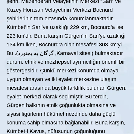
şehri, Mazenderan Velayetinin Merkezi “Sari” ve
Küzey Horasan Velayetinin Merkezi Bocnurd
şehirlerinin tam ortasında konumlanmaktadır.
Kümbet’in Sari’ye uzaklığı 229 km, Bocnurd’a ise
223 km’dir. Buna karşın Gürgen’in Sari’ye uzaklığı
134 km iken, Bocnurd’a olan mesafesi 303 km’yi
bulmaktadır (Karnaval sitesi, گرگان به بجنورد). Bu
durum, etnik ve mezhepsel ayrımcılığın önemli bir
göstergesidir. Çünkü merkezi konumda olmaya
uygun olmayan ve iki eyalet merkezine ulaşım
mesafesi arasında büyük farklılık bulunan Gürgen,
eyalet merkezi olarak seçilmiştir. Bu tercih,
Gürgen halkının etnik çoğunlukta olmasına ve
siyasi figürlerin hükümet nezdinde daha güçlü
konuma sahip olmasına bağlanabilir. Buna karşın,
Kümbet-i Kavus, nüfusunun çoğunluğunu