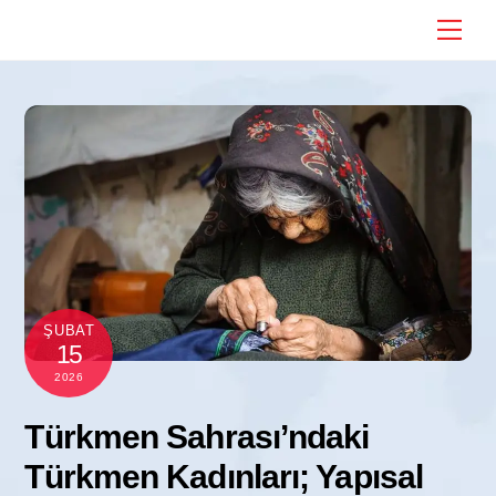
Skip
Me
to
content
ŞUBAT
15
2026
Türkmen Sahrası’ndaki
Türkmen Kadınları; Yapısal