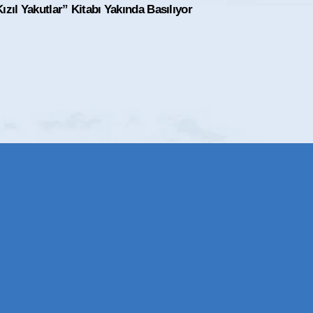
ızıl Yakutlar” Kitabı Yakında Basılıyor