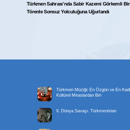
Türkmen Sahrası’nda Sabir Kazemi Görkemli Bir
Törenle Sonsuz Yolculuğuna Uğurlandı
Türkmen Müziği: En Özgün ve En Kad
Kültürel Miraslardan Biri
II. Dünya Savaşı. Türkmenistan