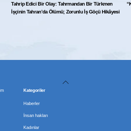
Tahrip Edici Bir Olay: Tahrmandan Bir Türkmen
“K
İşçinin Tahran’da Ölümü; Zorunlu İş Göçü Hikâyesi
Back
To
im
Kategoriler
Top
Haberler
İnsan hakları
Kadınlar