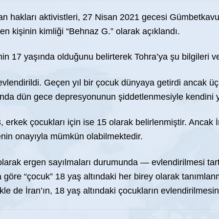
n hakları aktivistleri, 27 Nisan 2021 gecesi Gümbetkav
den kişinin kimliği “Behnaz G.” olarak açıklandı.
nin 17 yaşında olduğunu belirterek Tohra’ya şu bilgileri ve
vlendirildi. Geçen yıl bir çocuk dünyaya getirdi ancak üç
nda dün gece depresyonunun şiddetlenmesiyle kendini yak
 13, erkek çocukları için ise 15 olarak belirlenmiştir. Anc
emenin onayıyla mümkün olabilmektedir.
l olarak ergen sayılmaları durumunda — evlendirilmesi tar
 göre “çocuk” 18 yaş altındaki her birey olarak tanımlan
ikle de İran’ın, 18 yaş altındaki çocukların evlendirilme