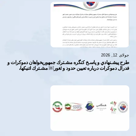
جولای 12, 2026
طرح پيشـنهادي و پاسـخ كنگره مشـترك جمهوريخواهان دموكرات و
فدرال دموكرات درباره تعيين حدود و ثغور￼ مشـترك اتنيكها،