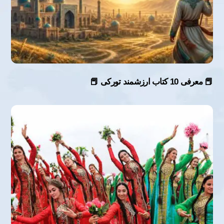
📕 معرفی 10 کتاب ارزشمند تورکی 📕