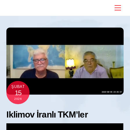
Skip
Me
to
content
ŞUBAT
15
2026
Iklimov İranlı TKM’ler