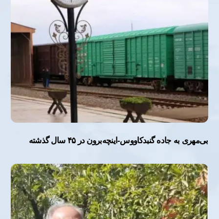
بی‌مهری به جاده گنبدکاووس-اینچه‌برون در ۴۵ سال گذشته