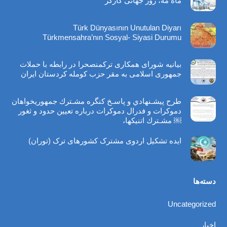
ماه مه، روز جهانی کارگر
Türk Dünyasının Unutulan Diyarı
Türkmensahra’nın Sosyal- Siyasi Durumu
بیانیه شورای همکاری ترکمنصحرا در رابطه با حملات
جمهوری اسلامی به مقر حزب کومله کردستان ایران
طرح پيشـنهادي و پاسـخ كنگره مشـترك جمهوريخواهان
دموكرات و فدرال دموكرات درباره تعيين حدود و ثغور
￼ مشـترك اتنيكها،
ایده تشکیل اردوی مشترک کشورهای ترک (توران)
دسته‌ها
Uncategorized
اخبار