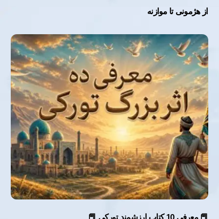
از هژمونی تا موازنه
📕 معرفی 10 کتاب ارزشمند تورکی 📕