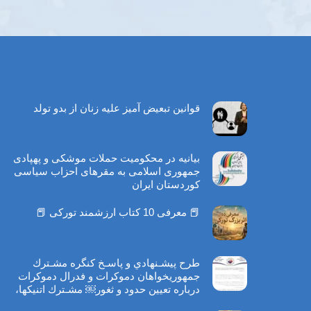
قوانین تبعیض آمیز علیه زنان از بدو تولد
بیانیه در محکومیت حملات موشکی و پهپادی
جمهوری اسلامی به مقرهای احزاب سیاسی
کوردستان ایران
📕 معرفی 10 کتاب ارزشمند تورکی 📕
طرح پيشـنهادي و پاسـخ كنگره مشـترك
جمهوريخواهان دموكرات و فدرال دموكرات
درباره تعيين حدود و ثغور￼ مشـترك اتنيكها،