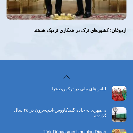
اردوغان: کشورهای ترک در همکاری نزدیک هستند
Back
To
لباس‌های ملی در ترکمن‌صحرا
Top
بی‌مهری به جاده گنبدکاووس-اینچه‌برون در ۴۵ سال
گذشته
Türk Dünyasının Unutulan Diyarı