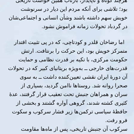
هرچند کوتاه و ناپایدار، بازتاب همین خواست تاریخی
بود؛ تلاشی برای آنکه مردم این دیار در سرنوشت
خویش سهم داشته باشند وشأن انسانی و اجتماعی‌شان
در گردباد تحولات زمانه فراموش نشود.
اما رضاخان قلدر و کودتاچی، که در پی تثبیت اقتدار
متمرکز خویش بود، این حرکت را برنتافت. ارتش
حکومت مرکزی، با تکیه بر قدرت نظامی و حمایت
قدرت‌های خارجی ــ به‌ویژه بریتانیای کبیر که در تحولات
آن دورهٔ ایران نقشی تعیین‌کننده داشت ــ به سوی
صحرا روانه شد. روستاها ناامن گردید، بسیاری از
سران و همراهان جنبش تحت تعقیب قرار گرفتند، عدهٔ
کثیری کشته شدند، گروهی آواره گشتند و بخشی از
حافظهٔ سیاسی ترکمن‌ها زیر فشار سرکوب و سکوت
فرو رفت.
سرکوب آن جنبش تاریخی، پس از ماه‌ها مقاومت