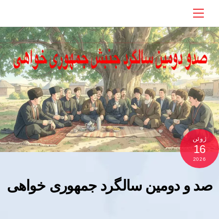
Ski
Menu
t
conten
ژوئن
16
2026
صد و دومین سالگرد جمهوری خواهی