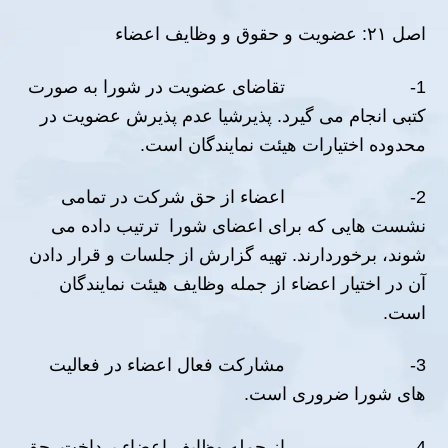
اصل ٢١: عضویت و حقوق و وظایف اعضاء
1- تقاضاى عضویت در شورا به صورت
كتبى انجام مى گیرد. پذیرشیا عدم پذیرش عضویت در
محدوده اختیارات ھیئت نمایندگان است.
2- اعضاء از حق شركت در تمامی
نشست ھایی که برای اعضای شورا ترتیب داده می
شوند، برخوردارند. تھیه گزارش از جلسات و قرار دادن
آن در اختیار اعضاء از جمله وظایف ھیئت نمایندگان
است.
3- مشاركت فعال اعضاء در فعالیت
ھاى شورا ضرورى است.
4- از جمله وظایف اعضاء برداخت حق