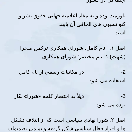
اجتماعى در كشور
باورمند بوده و به مفاد اعلامیه جھانى حقوق بشر و
كنوانسیون ھاى الحاقى آن پایبند
است.
اصل ١: نام کامل: شوراى ھمكارى تركمن صحرا
(شھت) ١- نام مختصر: شوراى ھمكارى
2- در مکاتبات رسمی از نام کامل
استفاده مى شود.
3- ذیلاً به اختصار کلمه «شورا» بکار
برده می شود.
اصل ٢: شورا نهادی سیاسی است که از ائتلاف تشکل
ها و افراد فعال سیاسی شکل گرفته و تمامی تصمیمات