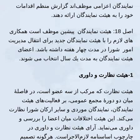
نمایندگان اعزامی موظف‌اند گزارش منظم اقدامات
خود را به هیئت نمایندگان ارائه دهند.
اصل 18: ھیئت نمایندگان پیشین موظف است ھمکاری
ھای لازم را با ھیئت نمایندگان جدید برای انتقال مدیریت
امور شورا در مدت چھار ھفته داشته باشد. اعضاى
ھیئت نمایندگان به مدت یك سال انتخاب مى شوند.
1-
ھیئت نظارت و داوری
هیئت نظارت که مرکب از سه عضو است، در فاصلهٔ
میان دو دورهٔ مجمع عمومی، بر فعالیت‌های هیئت
نمایندگان، نمایندگان موردی و سایر ارکان شورا نظارت
می‌کند. این هیئت اختلافات میان اعضا را بررسی و
داوری می‌نماید. آرای هیئت نظارت و داوری در
چارچوب اساسنامه لازم‌الاجراست. هرگونه تصمیم