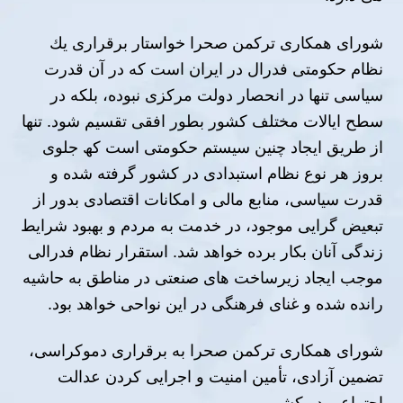
شوراى ھمكارى تركمن صحرا خواستار برقرارى یك
نظام حكومتى فدرال در ایران است كه در آن قدرت
سیاسى تنھا در انحصار دولت مركزى نبوده، بلكه در
سطح ایالات مختلف كشور بطور افقى تقسیم شود. تنھا
از طریق ایجاد چنین سیستم حكومتى است كھ جلوى
بروز ھر نوع نظام استبدادى در كشور گرفته شده و
قدرت سیاسى، منابع مالى و امكانات اقتصادى بدور از
تبعیض گرایى موجود، در خدمت به مردم و بھبود شرایط
زندگى آنان بكار برده خواھد شد. استقرار نظام فدرالى
موجب ایجاد زیرساخت ھاى صنعتى در مناطق به حاشیه
رانده شده و غناى فرھنگى در این نواحى خواھد بود.
شوراى ھمكارى تركمن صحرا به برقرارى دموكراسى،
تضمین آزادى، تأمین امنیت و اجرایى كردن عدالت