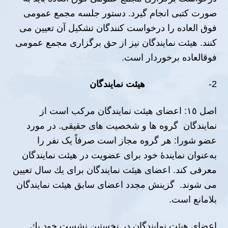
صورت كتبى انجام گیرد. دستور جلسه مجمع عمومى
فوق العاده را درخواست كنندگان تشكیل آن تعیین مى
كنند. ھیئت نمایندگان نیز از حق برگزارى مجمع عمومى
فوقالعاده برخوردار است.
2-
ھیئت نمایندگان
اصل ١٥: اعضاى ھیئت نمایندگان مركب است از
نمایندگان گروه ھا و شخصیت های حقیقی. در مورد
عضو شورا: هر گروه مجاز است صرفاً یک نفر را
به‌عنوان نمایندهٔ خود برای عضویت در هیئت نمایندگان
معرفی کند. اعضاى ھیئت نمایندگان براى یك سال تعیین
مى شوند. گزینش مجدد اعضاى سابق ھیئت نمایندگان
بلامانع است.
اعضاى ھیئت نمایندگان در نخستین نشست خود یك