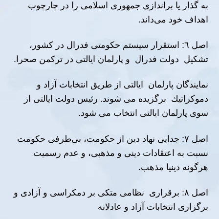
به گذار یا براندازی جمهوری اسلامی را در چارچوب
اهداف خود می‌داند.
اصل ٦: استقرار سیستم حكومتى فدرال در كشور،
تشكیل دولت فدرال و پارلمان ایالتى در تركمن صحرا.
نمایندگان پارلمان ایالتى از طریق انتخابات آزاد و
دموكراتیك برگزیده مى شوند. رئیس دولت ایالتى از
سوى پارلمان ایالتى انتخاب مى شود.
اصل ٧: جدایی نهاد دین از حکومت، بی‌طرفی حکومت
نسبت به اعتقادات دینی و مذهبی، و عدم رسمیت
هرگونه دینیا مذهب.
اصل ٨: برقرارى نظامی متکی بر دمکراسی و آزادى و
برگزارى انتخابات آزاد و عادلانه