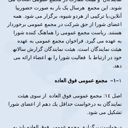
شوند. این مجمع ھرسال یک بار به صورت حضورییا
آنلاین،یا ترکیبی از ھردو شیوه، برگزار می شود. ھمه
اعضاى شورا از حق شركت در مجمع عمومى برخوردار
ھستند. ریاست مجمع عمومى را ھماھنگ كننده شورا
به عھده مى گیرد. فراخوان مجمع عمومى به عھده
هیئت نمایندگان است. ھیئت نمایندگان گزارش سالانھ
خود در ارتباط با فعالیت شورا را بھ اعضاء ارائه مى
دھد.
١
–
١
–
مجمع عمومى فوق العاده
اصل ١٤: مجمع عمومی فوق العاده از سوی ھیئت
نمایندگان به درخواست حداقل یك دھم از اعضاى شورا
تشكیل مى شود.
درخواست برگزارى مجمع عمومى فوق العاده باید به