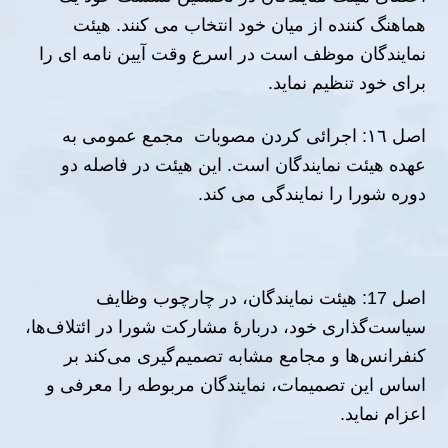
ھماھنگ كننده از میان خود انتخاب مى كنند. ھیئت
نمایندگان موظف است در اسرع وقت آیین نامه اى را
براى خود تنظیم نماید.
اصل ١٦: اجرائى كردن مصوبات مجمع عمومى به
عھده ھیئت نمایندگان است. این ھیئت در فاصله دو
دوره شورا را نمایندگى مى كند.
اصل 17: هیئت نمایندگان، در چارچوب وظایف
سیاست‌گذاری خود، دربارهٔ مشارکت شورا در ائتلاف‌ها،
کنفرانس‌ها و مجامع مشابه تصمیم‌گیری می‌کند بر
اساس این تصمیمات، نمایندگان مربوطه را معرفی و
اعزام نماید.