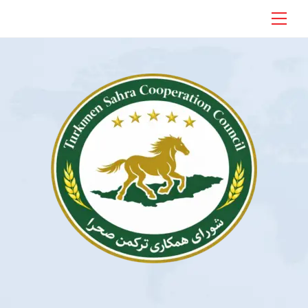
Ski
Menu
t
conten