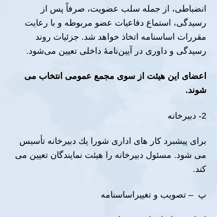
انضباطی، از جمله سلب عضویت، صرفاً پس از
رسیدگی، استماع دفاعیات عضو مربوطه و با رعایت
مقررات اساسنامه اتخاذ خواهد شد. جزئیات روند
رسیدگی و داوری در آیین‌نامهٔ داخلی تعیین می‌شود.
اعضاى این ھیئت از سوی مجمع عمومى انتخاب مى
شوند
.
2- دبیرخانه
براى پیشبرد كار ھاى ادارى شورا یك دبیرخانه تأسیس
مى شود. مسئول دبیرخانه را ھیئت نمایندگان تعیین مى
كند.
پ – تصویب و تغییراساسنامه