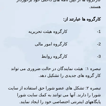
ھستند.
كارگروه ھا عبارتند از
:
1- كارگروه ھیئت تحریریه
2- كارگروه امور مالى
3- كارگروه روابط
تبصره ١: ھیئت نمایندگان در حالت ضرورى مى تواند
كار گروه ھاى جدیدى را تشكیل دھد.
تبصره ٢: تشكل ھاى عضو شورا حق استفاده از سایت
شورا را دارند. آنھا مى توانند به كمك سایت شورا
پایگاههای اینترنتی اختصاصی خود را ایجاد نمایند.