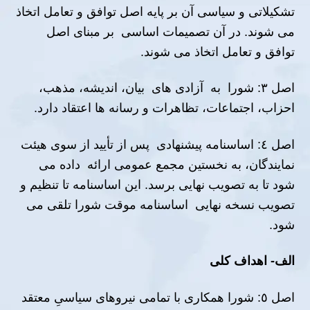
تشکیلاتی و سیاسی آن بر پایه اصل توافق و تعامل اتخاذ
می شوند. در آن تصمیمات اساسى بر مبناى اصل
توافق و تعامل اتخاذ مى شوند.
اصل ٣: شورا به آزادى ھاى بیان، اندیشه، مذھب،
احزاب، اجتماعات، تظاھرات و رسانه ھا اعتقاد دارد.
اصل ٤: اساسنامه پیشنھادى پس از تأیید از سوى ھیئت
نمایندگان، به نخستین مجمع عمومى ارائه داده مى
شود تا به تصویب نھایى برسد. این اساسنامه تا تنظیم و
تصویب نسخه نهایی اساسنامه موقت شورا تلقى مى
شود.
الف- اھداف كلى
اصل ٥: شورا همکاری با تمامی نیروهای سیاسیِ معتقد