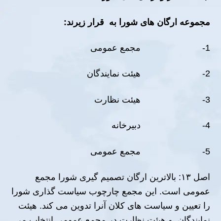
مجموعه ارگان ھاى شورا به قرار زیرند
:
1- مجمع عمومى
2- ھیئت نمایندگان
3- ھیئت نظارت
4- دبیرخانه
5- مجمع عمومی
اصل ١٣: بالاترین ارگان تصمیم گیرى شورا مجمع
عمومی است. این مجمع چارچوب سیاست گذارى شورا
را تعیین و سیاست ھاى كلان آنرا تدوین مى كند. هیئت
نمایندگان و ھیئت نظارت در مجمع عمومى انتخاب مى