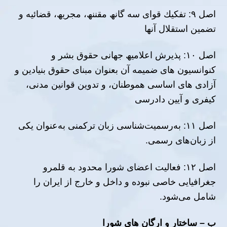
اصل ٩: تفكیك قواى سه گانھ مقننھ، مجریھ، قضائیه و
تضمین استقلال آنھا
اصل ١٠: پذیرش اعلامیھ جھانى حقوق بشر و
كنوانسیون ھاى ضمیمه آن بعنوان مبناى حقوق بنیادین و
آزادى ھاى اساسى ھموطنان، و تدوین قوانین مدنى،
كیفرى و آیین دادرسى
اصل ١١: به‌رسمیت‌شناسی زبان ترکمنی به‌عنوان یکی
از زبان‌های رسمی.
اصل ١٢: فعالیت اعضای شورا محدود به قلمرو
جغرافیایی خاصی نبوده و داخل و خارج از ایران را
شامل می‌شود.
ب – ساختار و ارگان ھاى شورا