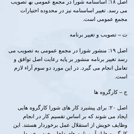
اصل ١٨: اساسنامه شورا در مجمع عمومى بھ تصویب
مى رسد. تغییر اساسنامه نیز در محدوده اختیارات
مجمع عمومى است.
ت – تصویب و تغییر برنامه
اصل ١٩: منشور شورا در مجمع عمومى به تصویب مى
رسد تغییر برنامه منشور بر پایه رعایت اصل توافق و
تعامل انجام می گیرد. در این مورد دو سوم آراء لازم
است.
ج – كارگروه ھا
اصل ٢٠: براى پیشبرد كار ھاى شورا كارگروه ھایى
ایجاد مى شوند كه بر اساس تقسیم كار در انجام
وظایف خویش از استقلال عمل برخوردار ھستند. این
كارگروه ھا از آیین نامه ھاى داخلى خود برخوردار